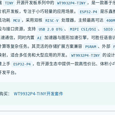
端
开源开发板系列中的
，是一款基于
TINY
WT9932P4-TINY
片机开发板，专注于小巧轻量的应用场景。
是乐鑫
ESP32-P4
低功耗
，采用双核
处理器，主频最高可达
MCU
RISC-V
400
设与接口资源，支持
、
、
USB 2.0 OTG
MIPI CSI/DSI
SDIO
速通信，同时内置
加速器与图形加速引擎，可胜任语音
AI
计算等复杂任务。其灵活的存储扩展方案兼容
、外部
PSRAM
映射，适合多任务和大型应用的开发。
的设计
WT9932P4-TINY
速上手
，在开源生态中提供一款高性价比、体积小
ESP32-P4
开发平台。
购买：
WT9932P4-TINY开发套件