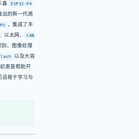
乐鑫
ESP32-P4
推出的新一代高
，集成了丰
MHz
、以太网、
CAN
识别、图像处理
以及大容
Flash
初衷是帮助开
巧且易于学习与