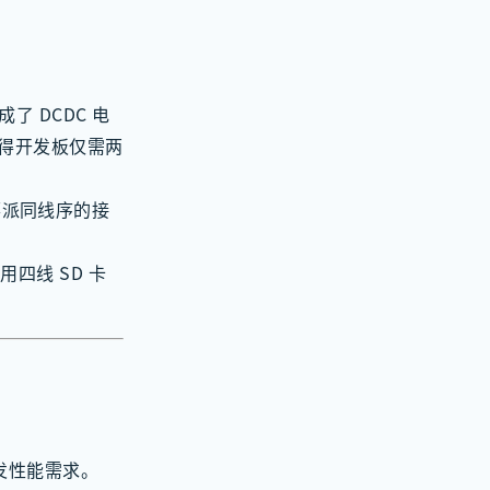
了 DCDC 电
使得开发板仅需两
用树莓派同线序的接
四线 SD 卡
开发性能需求。