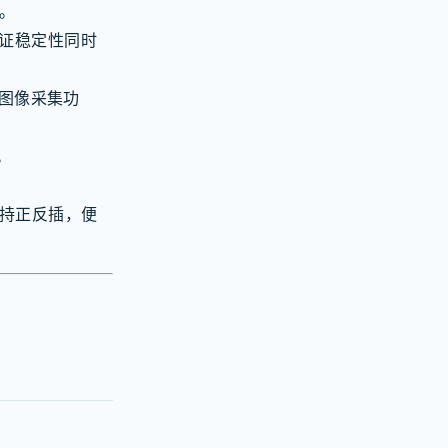
景。
保证稳定性同时
出与图像采集功
。
。
且支持正反插，便