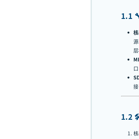
1.1
核
源
层
M
口
S
接
1.2 
核