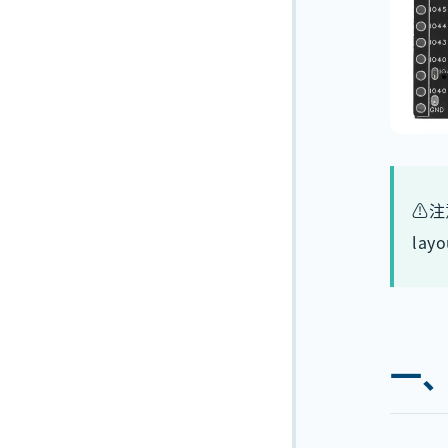
⚠注
lay
一