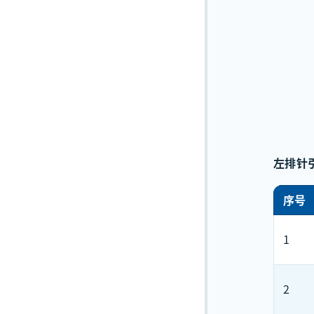
左排针
序号
1
2