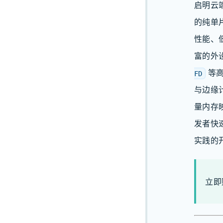
启明云
的纯单
性能、
富的外
等高
FD
与边缘
量内存
发者快
实践的
立即