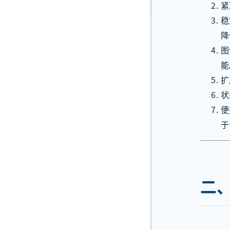
紧
稳
降
图
能
扩
状
便
于
二