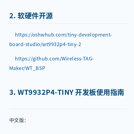
2. 软硬件开源
https://oshwhub.com/tiny-development-
board-studio/wt9932p4-tiny-2
https://github.com/Wireless-TAG-
Maker/WT_BSP
3. WT9932P4-TINY 开发板使用指南
中文版：