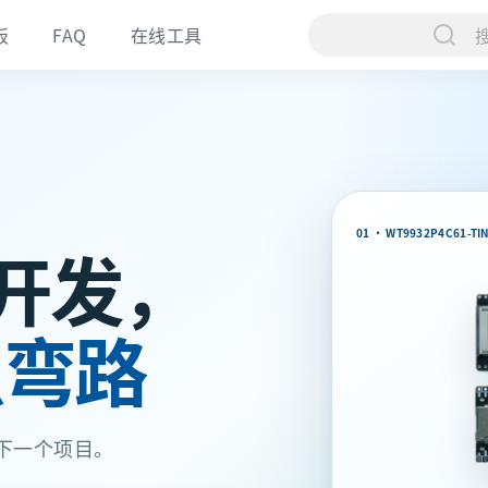
板
FAQ
在线工具
01 · WT9932P4C61-TI
2 开发，
点弯路
下一个项目。