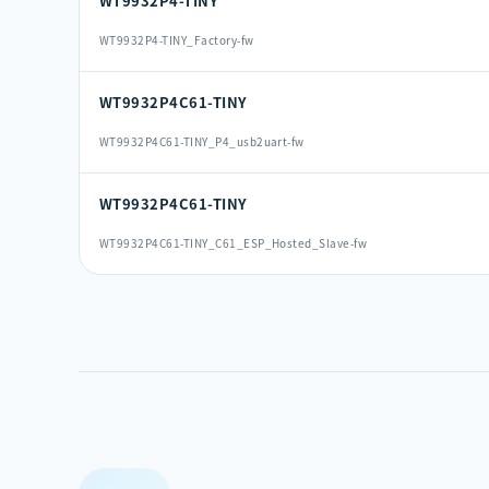
WT9932P4-TINY
WT9932P4-TINY_Factory-fw
WT9932P4C61-TINY
WT9932P4C61-TINY_P4_usb2uart-fw
WT9932P4C61-TINY
WT9932P4C61-TINY_C61_ESP_Hosted_Slave-fw