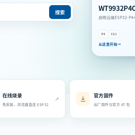
WT9932P4C
搜索
启明云端ESP32-P4+
P4
C61
从这里开始
→
在线烧录
官方固件
↗
免安装，浏览器直连 ESP32
出厂固件与官方 AT 包