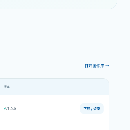
打开固件库
→
版本
V1.0.0
下载 / 烧录