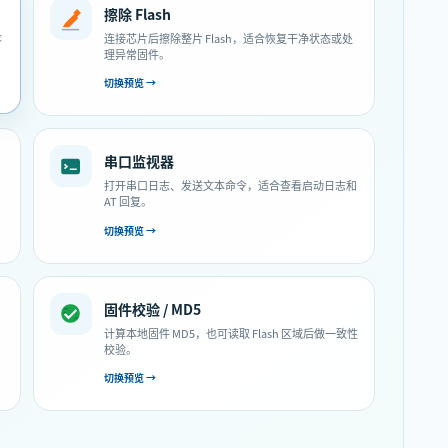
擦除 Flash
录
连接芯片后擦除整片 Flash，适合恢复干净状态或处
理异常固件。
切换预览 →
串口监视器
打开串口日志、发送文本命令，适合查看启动日志和
AT 回复。
切换预览 →
固件校验 / MD5
计算本地固件 MD5，也可读取 Flash 区域后做一致性
校验。
切换预览 →