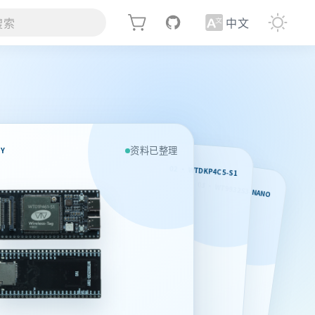
搜索
中文
资料已整理
NY
02 · WTDKP4C5-S1
03 · WT9932S3-NANO