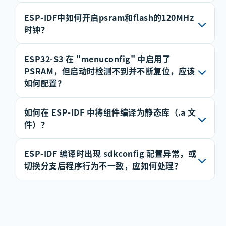
ESP-IDF中如何开启psram和flash的120MHz
​ 根据您需要用到的组件头文件添加依赖，如需
时钟？
sntp服务，请参考：
ESP32-S3 在 "menuconfig" 中启用了
​ menuconfig中使能Make experimental
#
include
"esp_netif_sntp.h"
PSRAM，但启动时检测不到并不断复位，应该
features visible选项即可。
#
include
"lwip/ip_addr.h"
如何配置？
#
include
"esp_sntp.h"
如何在 ESP-IDF 中将组件编译为静态库（.a 文
开启 PSRAM 后，需要重点确认 PSRAM 的总线模
​ 在内层CMakelists.txt中添加依赖
REQUIRES
件）？
式配置是否正确。
esp_netif lwip
需找到头文件所在位置，再对其
当 PSRAM 容量大于
时，需要选择
ESP-IDF 编译时出现 sdkconfig 配置异常，或
ESP-IDF 组件编译后默认会生成静态库文件，命
内层CMakelists.txt中添加依赖，例如上头文件所
4 MB
8
切换分支后程序行为不一致，应如何处理？
线模式。
名规则通常为
。该方式
在位置如下，所 以添加的组件名称为
esp_netif
lib[component_name].a
当 PSRAM 容量小于或等于
时，需要选
和
lwip
添加其他组件方法一致。
4 MB
适合功能封装、代码复用或闭源交付。
这类问题通常是本地
与当前代码、
择
线模式。
sdkconfig
4
在组件的
中注册源文件和头文
目标芯片或依赖组件不匹配导致的，尤其容易出
CMakeLists.txt
components/esp_netif/include/esp
如果总线模式配置错误，系统启动时就可能无法